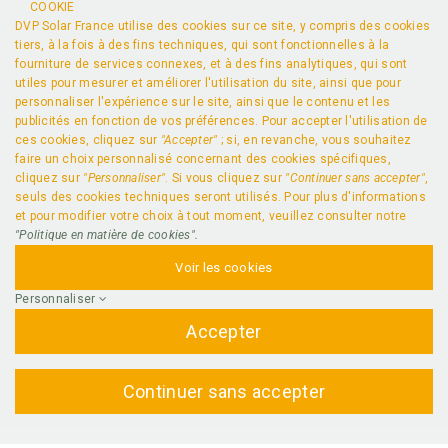
COOKIE
DVP Solar France utilise des cookies sur ce site, y compris des cookies
tiers, à la fois à des fins techniques, qui sont fonctionnelles à la
fourniture de services connexes, et à des fins analytiques, qui sont
utiles pour mesurer et améliorer l'utilisation du site, ainsi que pour
personnaliser l'expérience sur le site, ainsi que le contenu et les
publicités en fonction de vos préférences. Pour accepter l'utilisation de
ces cookies, cliquez sur
"Accepter"
; si, en revanche, vous souhaitez
faire un choix personnalisé concernant des cookies spécifiques,
cliquez sur
"Personnaliser"
. Si vous cliquez sur
"Continuer sans accepter"
,
seuls des cookies techniques seront utilisés. Pour plus d'informations
et pour modifier votre choix à tout moment, veuillez consulter notre
"Politique en matière de cookies".
Voir les cookies
Personnaliser
Accepter
Continuer sans accepter