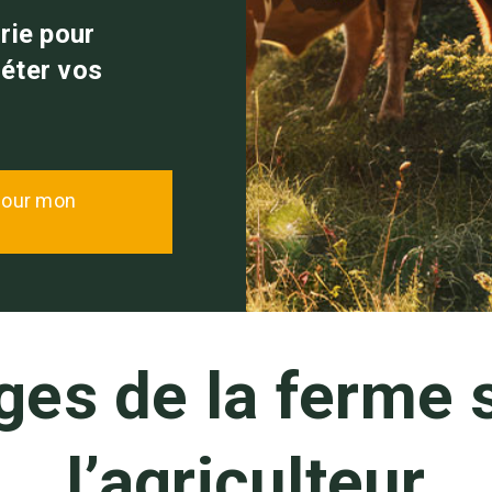
rie pour
léter vos
 pour mon
ges de la ferme s
l’agriculteur