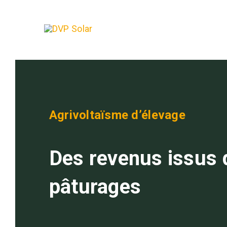
Passer
au
contenu
Agrivoltaïsme d’élevage
Des revenus issus 
pâturages